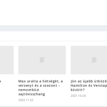
a
Max uralta a hétvégét, a
Jön az újabb ütközé
versenyt és a szezont –
Hamilton és Versta
nemzetközi
között?
sajtóvisszhang
2021.10.24.
2022.11.22.