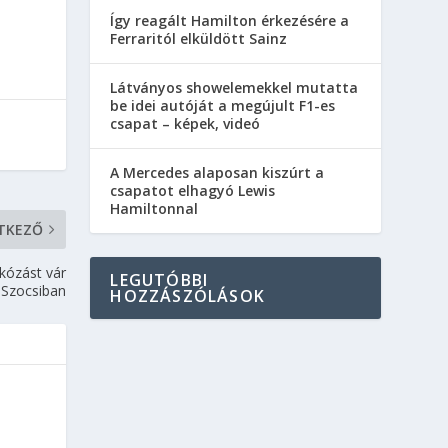
Így reagált Hamilton érkezésére a
Ferraritól elküldött Sainz
Látványos showelemekkel mutatta
be idei autóját a megújult F1-es
csapat – képek, videó
A Mercedes alaposan kiszúrt a
csapatot elhagyó Lewis
Hamiltonnal
TKEZŐ
rkózást vár
LEGUTÓBBI
Szocsiban
HOZZÁSZÓLÁSOK