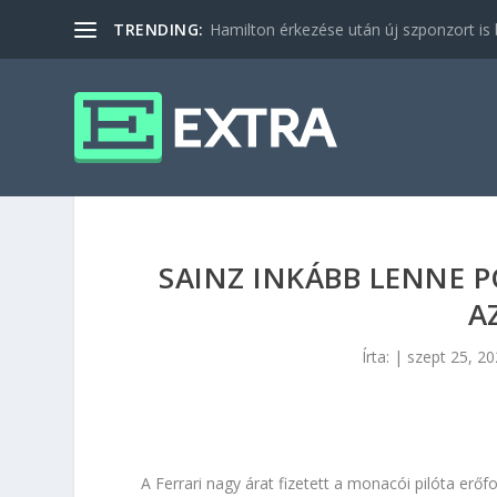
TRENDING:
Hamilton érkezése után új szponzort is b
SAINZ INKÁBB LENNE P
A
Írta:
|
szept 25, 2
A Ferrari nagy árat fizetett a monacói pilóta erőf