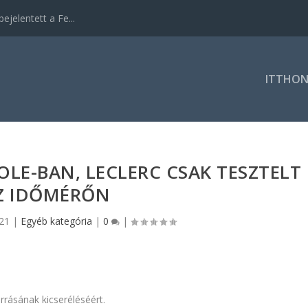
ejelentett a Fe...
ITTHO
OLE-BAN, LECLERC CSAK TESZTELT
Z IDŐMÉRŐN
021
|
Egyéb kategória
|
0
|
orrásának kicseréléséért.