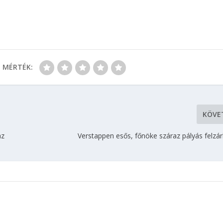
MÉRTÉK:
KÖVE
az
Verstappen esős, főnöke száraz pályás felzá