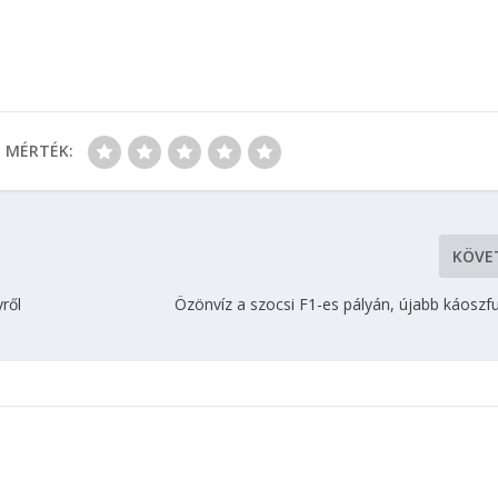
MÉRTÉK:
KÖVE
yről
Özönvíz a szocsi F1-es pályán, újabb káoszf