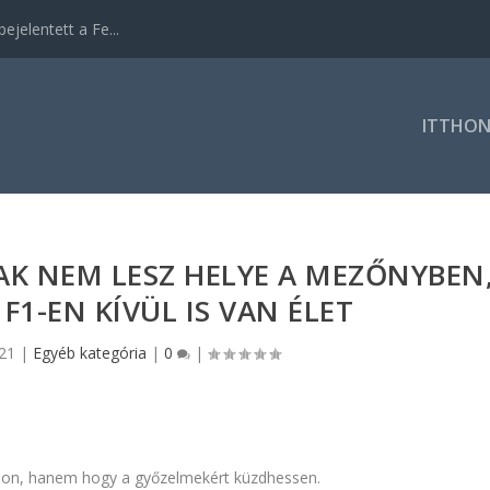
ejelentett a Fe...
ITTHO
AK NEM LESZ HELYE A MEZŐNYBEN
 F1-EN KÍVÜL IS VAN ÉLET
021
|
Egyéb kategória
|
0
|
on, hanem hogy a győzelmekért küzdhessen.