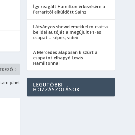
Így reagált Hamilton érkezésére a
Ferraritól elküldött Sainz
Látványos showelemekkel mutatta
be idei autóját a megújult F1-es
csapat – képek, videó
A Mercedes alaposan kiszúrt a
csapatot elhagyó Lewis
Hamiltonnal
TKEZŐ
utam jöhet
LEGUTÓBBI
HOZZÁSZÓLÁSOK