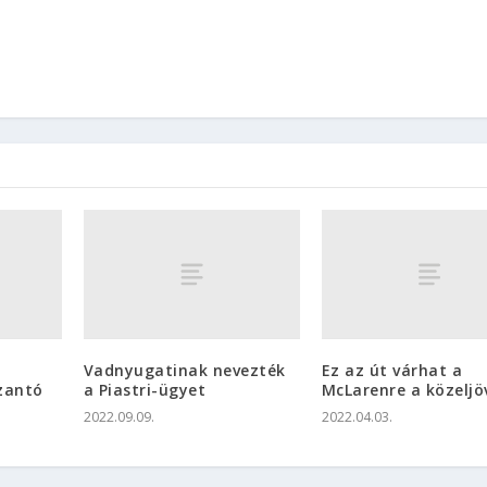
Vadnyugatinak nevezték
Ez az út várhat a
zantó
a Piastri-ügyet
McLarenre a közelj
2022.09.09.
2022.04.03.