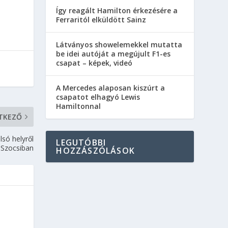
Így reagált Hamilton érkezésére a
Ferraritól elküldött Sainz
Látványos showelemekkel mutatta
be idei autóját a megújult F1-es
csapat – képek, videó
A Mercedes alaposan kiszúrt a
csapatot elhagyó Lewis
Hamiltonnal
TKEZŐ
lsó helyről
LEGUTÓBBI
e Szocsiban
HOZZÁSZÓLÁSOK