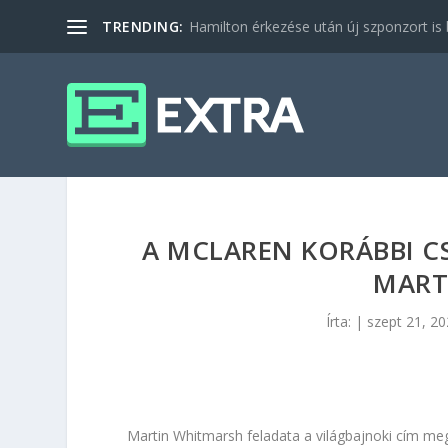
TRENDING:
Hamilton érkezése után új szponzort is b
A MCLAREN KORÁBBI C
MART
Írta:
|
szept 21, 2
Martin Whitmarsh feladata a világbajnoki cím me