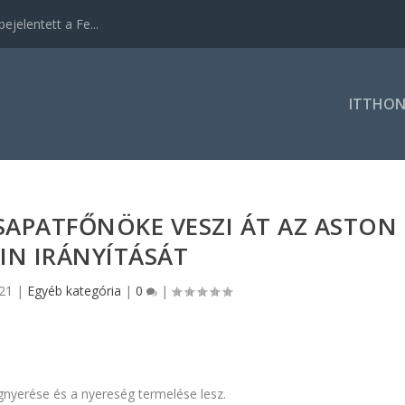
ejelentett a Fe...
ITTHO
SAPATFŐNÖKE VESZI ÁT AZ ASTON
IN IRÁNYÍTÁSÁT
021
|
Egyéb kategória
|
0
|
gnyerése és a nyereség termelése lesz.