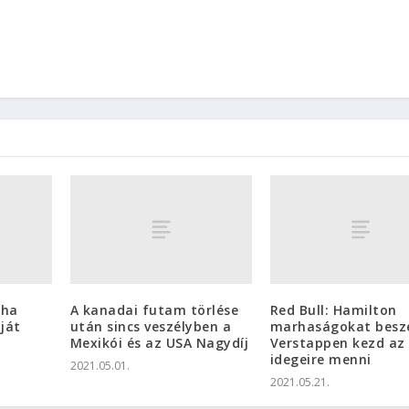
pha
A kanadai futam törlése
Red Bull: Hamilton
ját
után sincs veszélyben a
marhaságokat beszé
Mexikói és az USA Nagydíj
Verstappen kezd az
idegeire menni
2021.05.01.
2021.05.21.