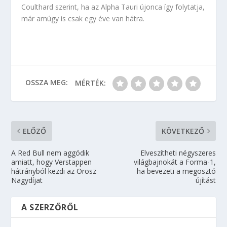
Coulthard szerint, ha az Alpha Tauri újonca így folytatja,
már amúgy is csak egy éve van hátra.
OSSZA MEG:
MÉRTÉK:
ELŐZŐ
KÖVETKEZŐ
A Red Bull nem aggódik
Elveszítheti négyszeres
amiatt, hogy Verstappen
világbajnokát a Forma-1,
hátrányból kezdi az Orosz
ha bevezeti a megosztó
Nagydíjat
újítást
A SZERZŐRŐL