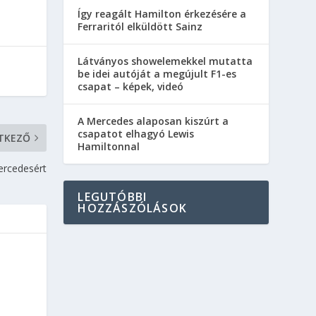
Így reagált Hamilton érkezésére a
Ferraritól elküldött Sainz
Látványos showelemekkel mutatta
be idei autóját a megújult F1-es
csapat – képek, videó
A Mercedes alaposan kiszúrt a
csapatot elhagyó Lewis
TKEZŐ
Hamiltonnal
ercedesért
LEGUTÓBBI
HOZZÁSZÓLÁSOK