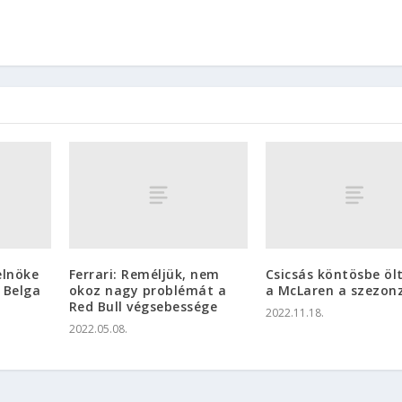
elnöke
Ferrari: Reméljük, nem
Csicsás köntösbe öl
 Belga
okoz nagy problémát a
a McLaren a szezon
Red Bull végsebessége
2022.11.18.
2022.05.08.