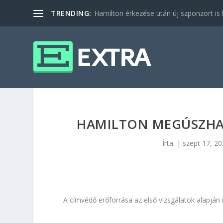
TRENDING:
Hamilton érkezése után új szponzort is b
HAMILTON MEGÚSZHAT
Írta:
|
szept 17, 2
A címvédő erőforrása az első vizsgálatok alapjá