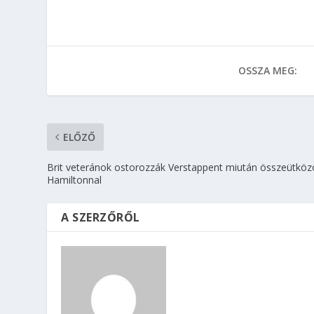
OSSZA MEG:
ELŐZŐ
Brit veteránok ostorozzák Verstappent miután összeütköz
Hamiltonnal
A SZERZŐRŐL