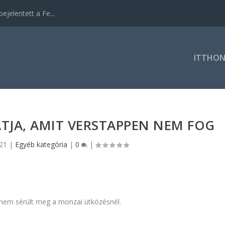
ejelentett a Fe...
ITTHO
JA, AMIT VERSTAPPEN NEM FOG
021
|
Egyéb kategória
|
0
|
n nem sérült meg a monzai ütközésnél.