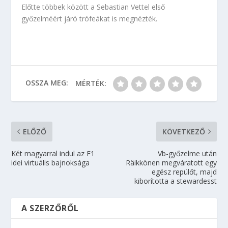
Előtte többek között a Sebastian Vettel első
győzelméért járó trófeákat is megnézték.
OSSZA MEG:
MÉRTÉK:
ELŐZŐ
KÖVETKEZŐ
Két magyarral indul az F1
Vb-győzelme után
idei virtuális bajnoksága
Räikkönen megváratott egy
egész repülőt, majd
kiborította a stewardesst
A SZERZŐRŐL