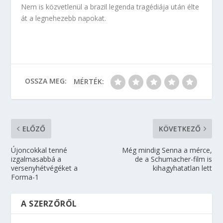
Nem is közvetlenül a brazil legenda tragédiája után élte
át a legnehezebb napokat.
OSSZA MEG:
MÉRTÉK:
ELŐZŐ
KÖVETKEZŐ
Újoncokkal tenné
Még mindig Senna a mérce,
izgalmasabbá a
de a Schumacher-film is
versenyhétvégéket a
kihagyhatatlan lett
Forma-1
A SZERZŐRŐL