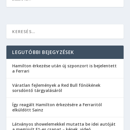
LEGUTÓBBI BEJEGYZÉSEK
Hamilton érkezése után új szponzort is bejelentett
a Ferrari
Váratlan fejlemények a Red Bull főnökének
sorsdöntő tárgyalásáról
Így reagált Hamilton érkezésére a Ferraritól
elküldött Sainz
Látványos showelemekkel mutatta be idei autóját
a megújult F1-es csapat – képek, videó