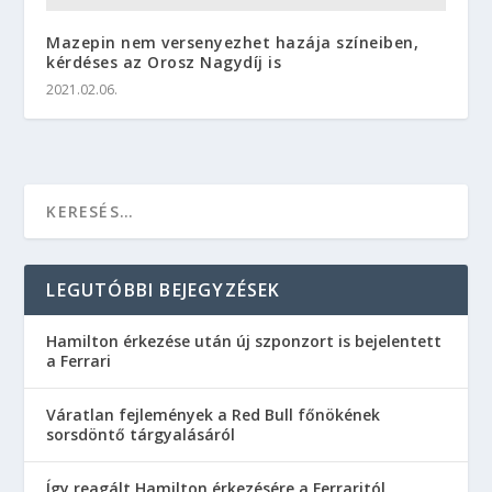
Mazepin nem versenyezhet hazája színeiben,
kérdéses az Orosz Nagydíj is
2021.02.06.
LEGUTÓBBI BEJEGYZÉSEK
Hamilton érkezése után új szponzort is bejelentett
a Ferrari
Váratlan fejlemények a Red Bull főnökének
sorsdöntő tárgyalásáról
Így reagált Hamilton érkezésére a Ferraritól