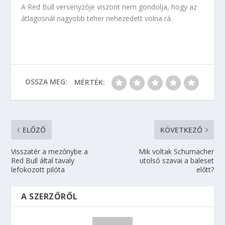
A Red Bull versenyzője viszont nem gondolja, hogy az
átlagosnál nagyobb teher nehezedett volna rá.
OSSZA MEG:
MÉRTÉK:
ELŐZŐ
KÖVETKEZŐ
Visszatér a mezőnybe a
Mik voltak Schumacher
Red Bull által tavaly
utolsó szavai a baleset
lefokozott pilóta
előtt?
A SZERZŐRŐL