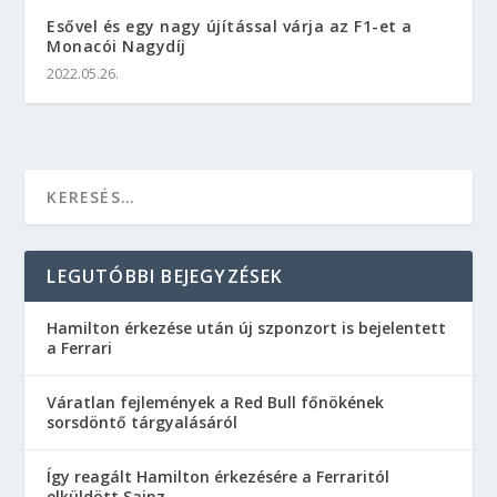
Esővel és egy nagy újítással várja az F1-et a
Monacói Nagydíj
2022.05.26.
LEGUTÓBBI BEJEGYZÉSEK
Hamilton érkezése után új szponzort is bejelentett
a Ferrari
Váratlan fejlemények a Red Bull főnökének
sorsdöntő tárgyalásáról
Így reagált Hamilton érkezésére a Ferraritól
elküldött Sainz