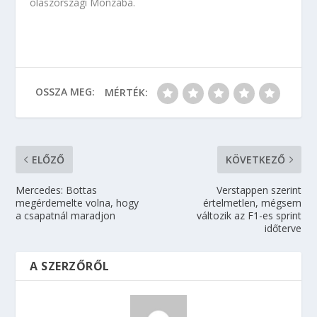
olaszországi Monzába.
OSSZA MEG:
MÉRTÉK:
ELŐZŐ
KÖVETKEZŐ
Mercedes: Bottas
Verstappen szerint
megérdemelte volna, hogy
értelmetlen, mégsem
a csapatnál maradjon
változik az F1-es sprint
időterve
A SZERZŐRŐL