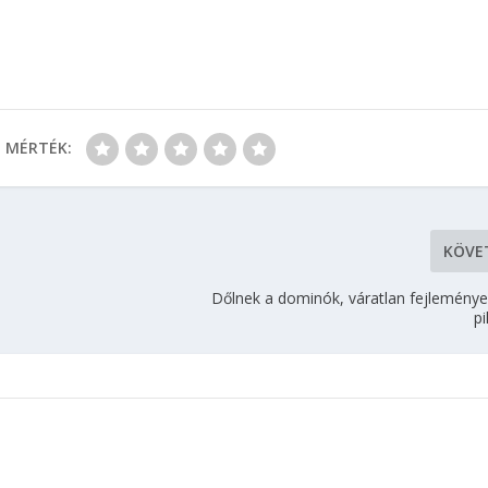
MÉRTÉK:
KÖVE
Dőlnek a dominók, váratlan fejleménye
p