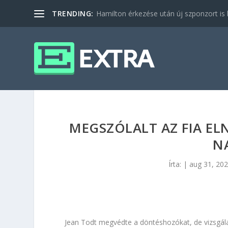
TRENDING:
Hamilton érkezése után új szponzort is b
MEGSZÓLALT AZ FIA EL
N
Írta:
|
aug 31, 20
Jean Todt megvédte a döntéshozókat, de vizsgálato