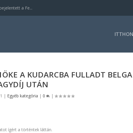
ejelentett a Fe...
ITTHO
NÖKE A KUDARCBA FULLADT BELGA
AGYDÍJ UTÁN
21
|
Egyéb kategória
|
0
|
t ígért a történtek láttán.