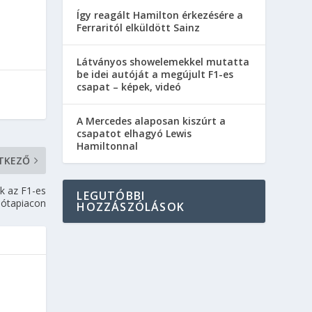
Így reagált Hamilton érkezésére a
Ferraritól elküldött Sainz
Látványos showelemekkel mutatta
be idei autóját a megújult F1-es
csapat – képek, videó
A Mercedes alaposan kiszúrt a
csapatot elhagyó Lewis
Hamiltonnal
TKEZŐ
k az F1-es
LEGUTÓBBI
ilótapiacon
HOZZÁSZÓLÁSOK