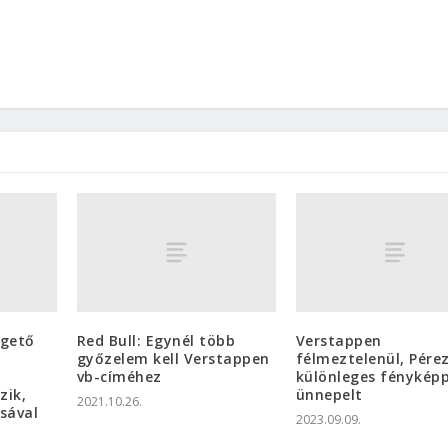
zgető
Red Bull: Egynél több
Verstappen
győzelem kell Verstappen
félmeztelenül, Pére
vb-címéhez
különleges fényképp
zik,
ünnepelt
2021.10.26.
isával
2023.09.09.