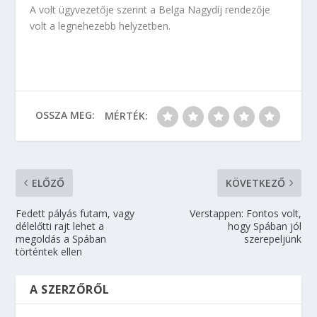
A volt ügyvezetője szerint a Belga Nagydíj rendezője
volt a legnehezebb helyzetben.
OSSZA MEG:
MÉRTÉK:
ELŐZŐ
KÖVETKEZŐ
Fedett pályás futam, vagy
Verstappen: Fontos volt,
délelőtti rajt lehet a
hogy Spában jól
megoldás a Spában
szerepeljünk
történtek ellen
A SZERZŐRŐL