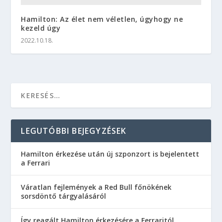
Hamilton: Az élet nem véletlen, úgyhogy ne
kezeld úgy
2022.10.18.
LEGUTÓBBI BEJEGYZÉSEK
Hamilton érkezése után új szponzort is bejelentett
a Ferrari
Váratlan fejlemények a Red Bull főnökének
sorsdöntő tárgyalásáról
Így reagált Hamilton érkezésére a Ferraritól