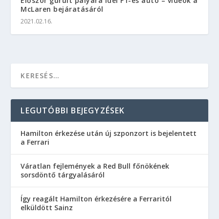
Először gurult pályára idei F1-es autó – videók a
McLaren bejáratásáról
2021.02.16.
LEGUTÓBBI BEJEGYZÉSEK
Hamilton érkezése után új szponzort is bejelentett
a Ferrari
Váratlan fejlemények a Red Bull főnökének
sorsdöntő tárgyalásáról
Így reagált Hamilton érkezésére a Ferraritól
elküldött Sainz