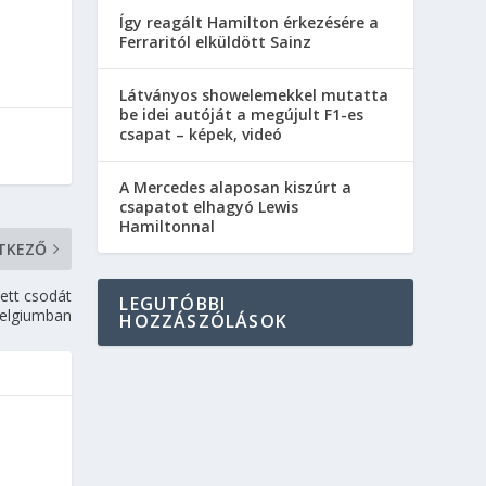
Így reagált Hamilton érkezésére a
Ferraritól elküldött Sainz
Látványos showelemekkel mutatta
be idei autóját a megújult F1-es
csapat – képek, videó
A Mercedes alaposan kiszúrt a
csapatot elhagyó Lewis
Hamiltonnal
TKEZŐ
ett csodát
LEGUTÓBBI
elgiumban
HOZZÁSZÓLÁSOK