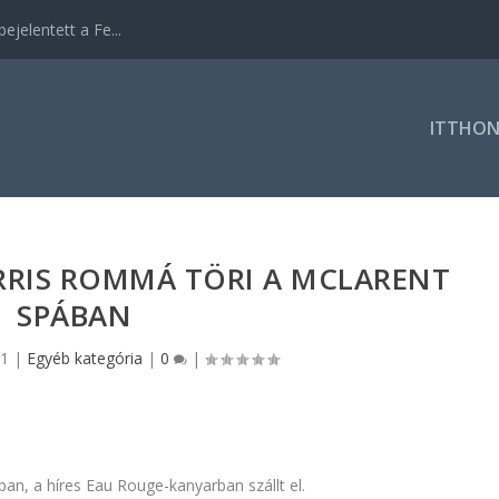
ejelentett a Fe...
ITTHO
RRIS ROMMÁ TÖRI A MCLARENT
SPÁBAN
21
|
Egyéb kategória
|
0
|
an, a híres Eau Rouge-kanyarban szállt el.