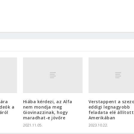
yára
Hiába kérdezi, az Alfa
Verstappent a szez
ideók a
nem mondja meg
eddigi legnagyobb
áról
Giovinazzinak, hogy
feladata elé állítot
maradhat-e jövőre
Amerikában
2021.11.05.
2023.10.22.