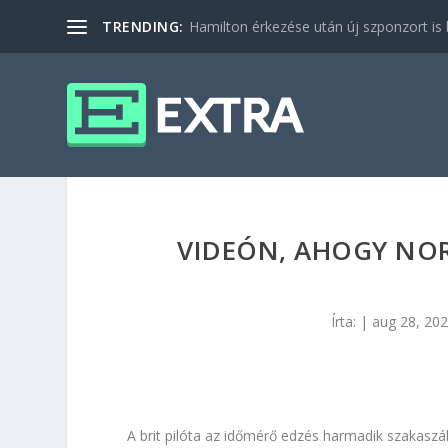
TRENDING:
Hamilton érkezése után új szponzort is b
VIDEÓN, AHOGY NO
Írta:
|
aug 28, 20
A brit pilóta az időmérő edzés harmadik szakaszáb