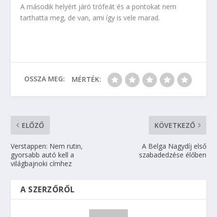
A második helyért járó trófeát és a pontokat nem
tarthatta meg, de van, ami így is vele marad.
OSSZA MEG:
MÉRTÉK:
ELŐZŐ
KÖVETKEZŐ
Verstappen: Nem rutin,
A Belga Nagydíj első
gyorsabb autó kell a
szabadedzése élőben
világbajnoki címhez
A SZERZŐRŐL