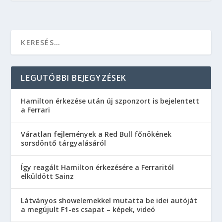
LEGUTÓBBI BEJEGYZÉSEK
Hamilton érkezése után új szponzort is bejelentett
a Ferrari
Váratlan fejlemények a Red Bull főnökének
sorsdöntő tárgyalásáról
Így reagált Hamilton érkezésére a Ferraritól
elküldött Sainz
Látványos showelemekkel mutatta be idei autóját
a megújult F1-es csapat – képek, videó