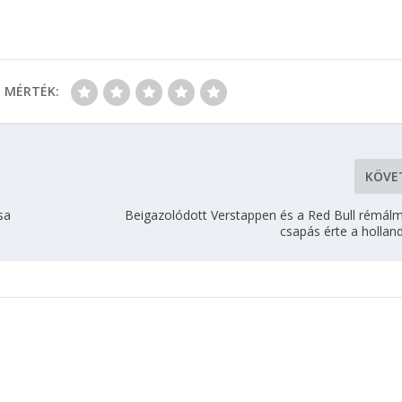
MÉRTÉK:
KÖVE
sa
Beigazolódott Verstappen és a Red Bull rémál
csapás érte a hollan