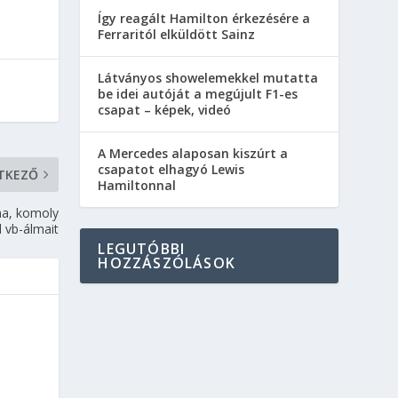
Így reagált Hamilton érkezésére a
Ferraritól elküldött Sainz
Látványos showelemekkel mutatta
be idei autóját a megújult F1-es
csapat – képek, videó
A Mercedes alaposan kiszúrt a
csapatot elhagyó Lewis
TKEZŐ
Hamiltonnal
ma, komoly
d vb-álmait
LEGUTÓBBI
HOZZÁSZÓLÁSOK