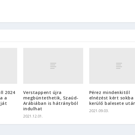
ll 2024
Verstappent újra
Pérez mindenkitől
a a
megbüntethetik, Szaúd-
elnézést kért sokba
ját
Arábiában is hátrányból
kerülő balesete utá
indulhat
2021.09.03.
2021.12.01.