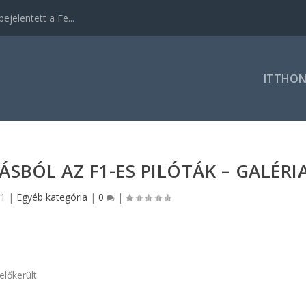
ejelentett a Fe...
ITTHO
ÁSBÓL AZ F1-ES PILÓTÁK – GALÉRI
21
|
Egyéb kategória
|
0
|
lőkerült.