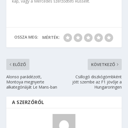
kap, vagy a Mercedes szerződteti Russellt.
OSSZA MEG:
MÉRTÉK:
ELŐZŐ
KÖVETKEZŐ
Alonso parádézott,
Csillogó diszkógömbként
Montoya megnyerte
jött szembe az F1 jövője a
alkategóriáját Le Mans-ban
Hungaroringen
A SZERZŐRŐL