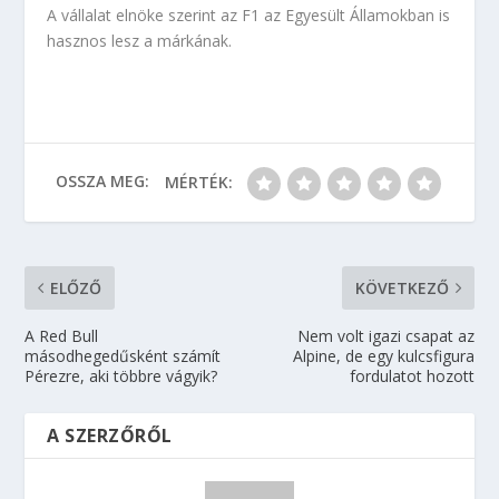
A vállalat elnöke szerint az F1 az Egyesült Államokban is
hasznos lesz a márkának.
OSSZA MEG:
MÉRTÉK:
ELŐZŐ
KÖVETKEZŐ
A Red Bull
Nem volt igazi csapat az
másodhegedűsként számít
Alpine, de egy kulcsfigura
Pérezre, aki többre vágyik?
fordulatot hozott
A SZERZŐRŐL