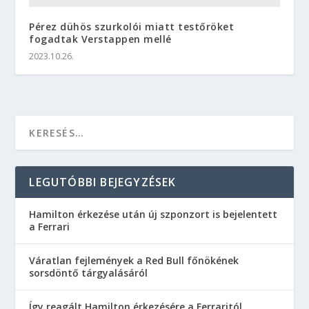
Pérez dühös szurkolói miatt testőröket
fogadtak Verstappen mellé
2023.10.26.
LEGUTÓBBI BEJEGYZÉSEK
Hamilton érkezése után új szponzort is bejelentett
a Ferrari
Váratlan fejlemények a Red Bull főnökének
sorsdöntő tárgyalásáról
Így reagált Hamilton érkezésére a Ferraritól