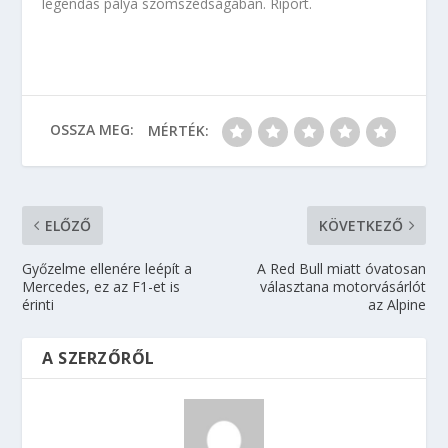
legendás pálya szomszédságában. Riport.
OSSZA MEG:
MÉRTÉK:
ELŐZŐ
KÖVETKEZŐ
Győzelme ellenére leépít a
A Red Bull miatt óvatosan
Mercedes, ez az F1-et is
választana motorvásárlót
érinti
az Alpine
A SZERZŐRŐL