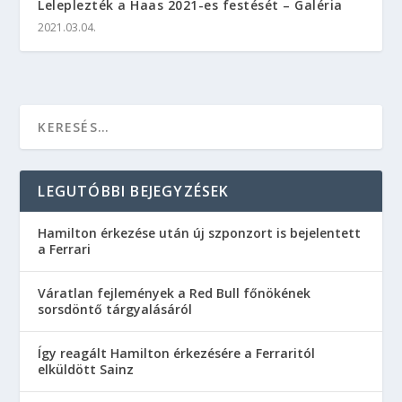
Leleplezték a Haas 2021-es festését – Galéria
2021.03.04.
LEGUTÓBBI BEJEGYZÉSEK
Hamilton érkezése után új szponzort is bejelentett
a Ferrari
Váratlan fejlemények a Red Bull főnökének
sorsdöntő tárgyalásáról
Így reagált Hamilton érkezésére a Ferraritól
elküldött Sainz