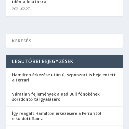
idén a lelátókra
2021.02.27.
LEGUTÓBBI BEJEGYZÉSEK
Hamilton érkezése után új szponzort is bejelentett
a Ferrari
Váratlan fejlemények a Red Bull főnökének
sorsdöntő tárgyalásáról
Így reagált Hamilton érkezésére a Ferraritól
elküldött Sainz