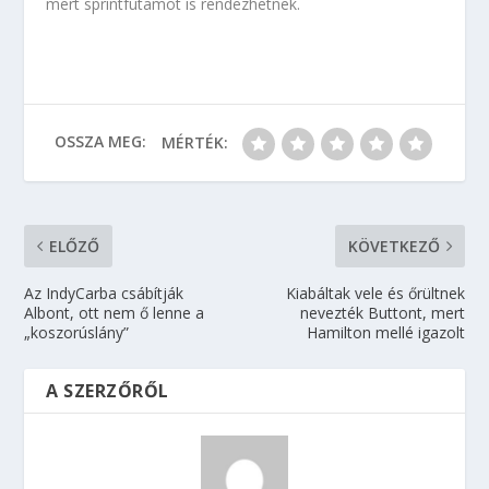
mert sprintfutamot is rendezhetnek.
OSSZA MEG:
MÉRTÉK:
ELŐZŐ
KÖVETKEZŐ
Az IndyCarba csábítják
Kiabáltak vele és őrültnek
Albont, ott nem ő lenne a
nevezték Buttont, mert
„koszorúslány”
Hamilton mellé igazolt
A SZERZŐRŐL