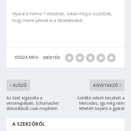
Nyaral a Forma-1 mezőnye, sokan meg is osztották,
hogy merre pihenik ki a fáradalmakat.
OSSZA MEG:
MÉRTÉK:
ELŐZŐ
KÖVETKEZŐ
Az őzet elgázolta a
Szédítő videót készített a
versenypályán, Schumacher
Mercedes, így még nem
debütálását csak majdnem
lehetett bejárni a gyárat
A SZERZŐRŐL