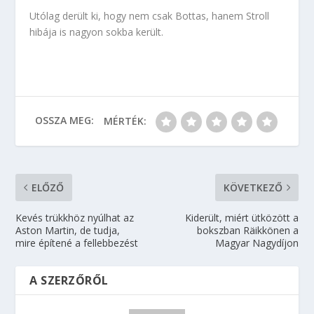
Utólag derült ki, hogy nem csak Bottas, hanem Stroll
hibája is nagyon sokba került.
OSSZA MEG:
MÉRTÉK:
ELŐZŐ
KÖVETKEZŐ
Kevés trükkhöz nyúlhat az
Kiderült, miért ütközött a
Aston Martin, de tudja,
bokszban Räikkönen a
mire építené a fellebbezést
Magyar Nagydíjon
A SZERZŐRŐL