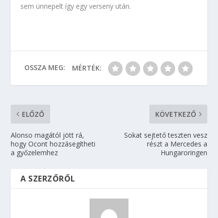
sem ünnepelt így egy verseny után.
OSSZA MEG:
MÉRTÉK:
ELŐZŐ
KÖVETKEZŐ
Alonso magától jött rá,
Sokat sejtető teszten vesz
hogy Ocont hozzásegítheti
részt a Mercedes a
a győzelemhez
Hungaroringen
A SZERZŐRŐL