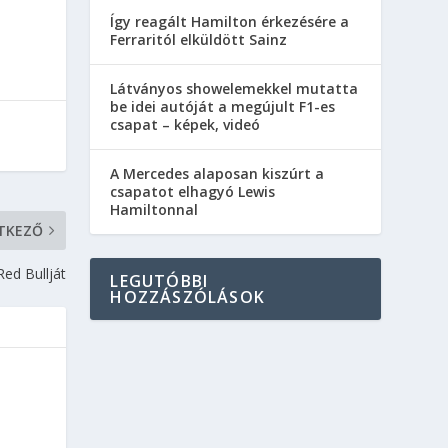
Így reagált Hamilton érkezésére a
Ferraritól elküldött Sainz
Látványos showelemekkel mutatta
be idei autóját a megújult F1-es
csapat – képek, videó
A Mercedes alaposan kiszúrt a
csapatot elhagyó Lewis
Hamiltonnal
TKEZŐ
ed Bullját
LEGUTÓBBI
HOZZÁSZÓLÁSOK