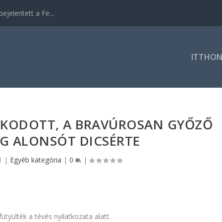
ejelentett a Fe...
ITTHO
KODOTT, A BRAVÚROSAN GYŐZŐ
G ALONSÓT DICSÉRTE
1
|
Egyéb kategória
|
0
|
ütyülték a tévés nyilatkozata alatt.