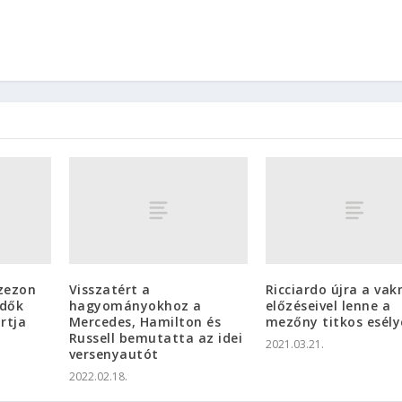
szezon
Visszatért a
Ricciardo újra a va
idők
hagyományokhoz a
előzéseivel lenne a
rtja
Mercedes, Hamilton és
mezőny titkos esély
Russell bemutatta az idei
2021.03.21.
versenyautót
2022.02.18.