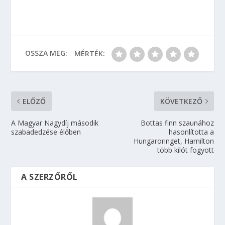
OSSZA MEG:
MÉRTÉK:
ELŐZŐ
KÖVETKEZŐ
A Magyar Nagydíj második
Bottas finn szaunához
szabadedzése élőben
hasonlította a
Hungaroringet, Hamilton
több kilót fogyott
A SZERZŐRŐL