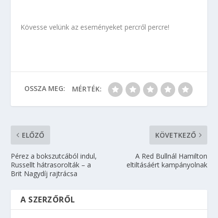
Kövesse velünk az eseményeket percről percre!
OSSZA MEG:
MÉRTÉK:
ELŐZŐ
KÖVETKEZŐ
Pérez a bokszutcából indul,
A Red Bullnál Hamilton
Russellt hátrasorolták – a
eltiltásáért kampányolnak
Brit Nagydíj rajtrácsa
A SZERZŐRŐL