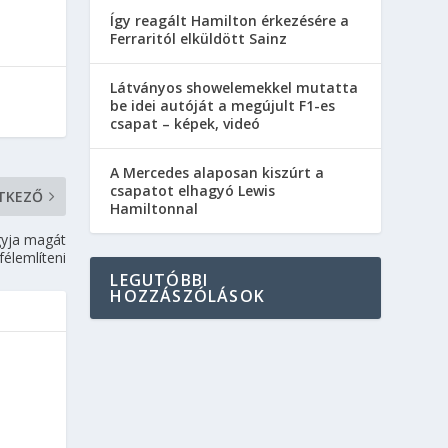
Így reagált Hamilton érkezésére a
Ferraritól elküldött Sainz
Látványos showelemekkel mutatta
be idei autóját a megújult F1-es
csapat – képek, videó
A Mercedes alaposan kiszúrt a
csapatot elhagyó Lewis
TKEZŐ
Hamiltonnal
gyja magát
élemlíteni
LEGUTÓBBI
HOZZÁSZÓLÁSOK