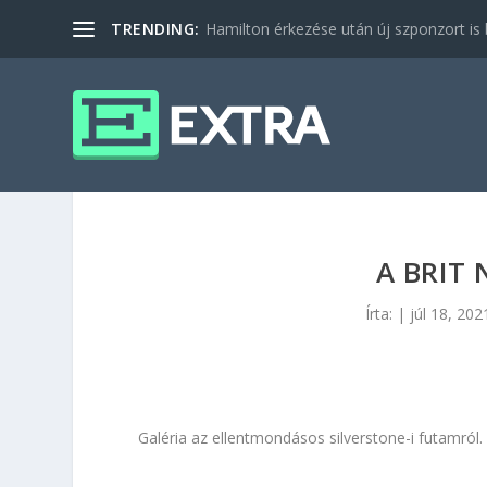
TRENDING:
Hamilton érkezése után új szponzort is b
A BRIT
Írta:
|
júl 18, 202
Galéria az ellentmondásos silverstone-i futamról.