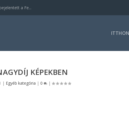
ejelentett a Fe...
ITTHO
 NAGYDÍJ KÉPEKBEN
1
|
Egyéb kategória
|
0
|