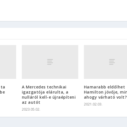
óta
A Mercedes technikai
Hamarabb eldőlhet
-be
igazgatója elárulta, a
Hamilton jövője, mi
nulláról kell-e újraépíteni
ahogy várható volt?
az autót
2021.02.03.
2023.05.02.