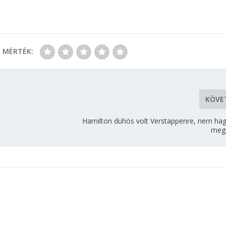
MÉRTÉK:
KÖVE
Hamilton dühös volt Verstappenre, nem ha
megf