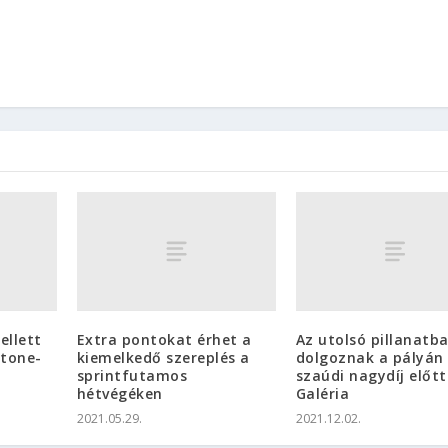
ellett
Extra pontokat érhet a
Az utolsó pillanatba
stone-
kiemelkedő szereplés a
dolgoznak a pályán
sprintfutamos
szaúdi nagydíj előtt
hétvégéken
Galéria
2021.05.29.
2021.12.02.