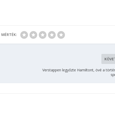
MÉRTÉK:
KÖVE
Verstappen legyőzte Hamiltont, övé a törté
sp