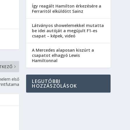
Így reagált Hamilton érkezésére a
Ferraritól elküldött Sainz
Látványos showelemekkel mutatta
be idei autóját a megújult F1-es
csapat – képek, videó
A Mercedes alaposan kiszúrt a
csapatot elhagyó Lewis
Hamiltonnal
TKEZŐ
nelem első
LEGUTÓBBI
rintfutama
HOZZÁSZÓLÁSOK