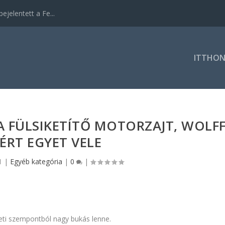
ejelentett a Fe...
ITTHO
 FÜLSIKETÍTŐ MOTORZAJT, WOLF
ÉRT EGYET VELE
1
|
Egyéb kategória
|
0
|
eti szempontból nagy bukás lenne.