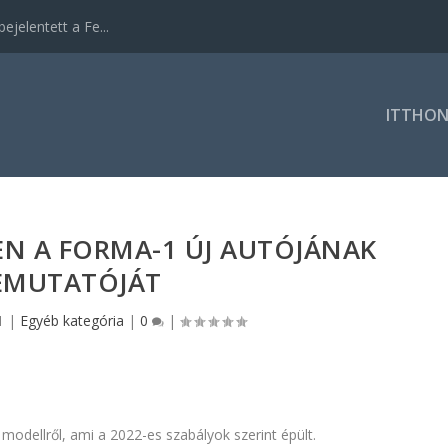
ejelentett a Fe...
ITTHO
EN A FORMA-1 ÚJ AUTÓJÁNAK
EMUTATÓJÁT
1
|
Egyéb kategória
|
0
|
 modellről, ami a 2022-es szabályok szerint épült.