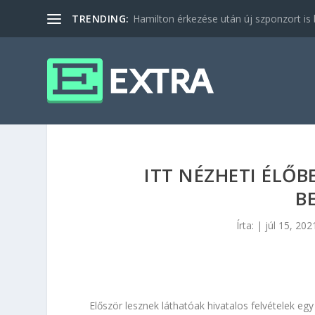
TRENDING:
Hamilton érkezése után új szponzort is b
ITT NÉZHETI ÉLŐB
B
Írta:
|
júl 15, 202
Először lesznek láthatóak hivatalos felvételek egy