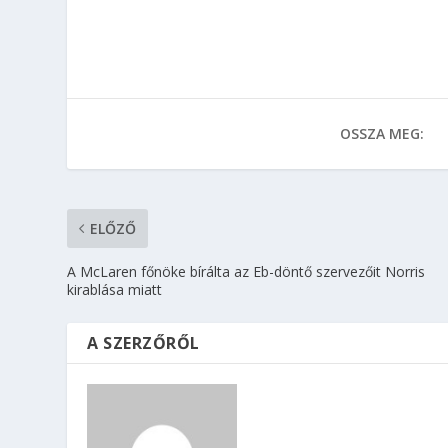
OSSZA MEG:
ELŐZŐ
A McLaren főnöke bírálta az Eb-döntő szervezőit Norris
kirablása miatt
A SZERZŐRŐL