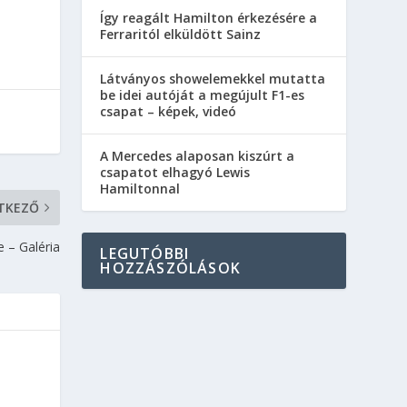
Így reagált Hamilton érkezésére a
Ferraritól elküldött Sainz
Látványos showelemekkel mutatta
be idei autóját a megújult F1-es
csapat – képek, videó
A Mercedes alaposan kiszúrt a
csapatot elhagyó Lewis
Hamiltonnal
TKEZŐ
 – Galéria
LEGUTÓBBI
HOZZÁSZÓLÁSOK