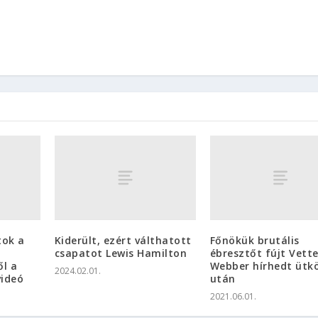
tok a
Kiderült, ezért válthatott
Főnökük brutális
csapatot Lewis Hamilton
ébresztőt fújt Vette
ől a
Webber hírhedt ütk
2024.02.01.
videó
után
2021.06.01.