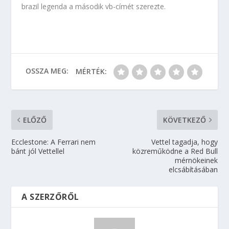
brazil legenda a második vb-címét szerezte.
OSSZA MEG:
MÉRTÉK:
ELŐZŐ
KÖVETKEZŐ
Ecclestone: A Ferrari nem
Vettel tagadja, hogy
bánt jól Vettellel
közreműködne a Red Bull
mérnökeinek
elcsábításában
A SZERZŐRŐL