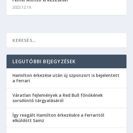
2022.12.19.
LEGUTÓBBI BEJEGYZÉSEK
Hamilton érkezése után új szponzort is bejelentett
a Ferrari
Váratlan fejlemények a Red Bull főnökének
sorsdöntő tárgyalásáról
Így reagált Hamilton érkezésére a Ferraritól
elküldött Sainz