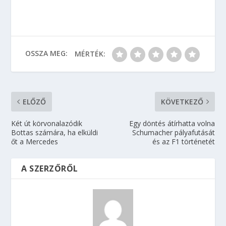
OSSZA MEG:
MÉRTÉK:
ELŐZŐ
KÖVETKEZŐ
Két út körvonalazódik
Egy döntés átírhatta volna
Bottas számára, ha elküldi
Schumacher pályafutását
őt a Mercedes
és az F1 történetét
A SZERZŐRŐL