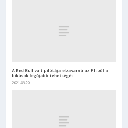
A Red Bull volt pilótája elzavarná az F1-ből a
bikások legújabb tehetségét
2021.09.20.