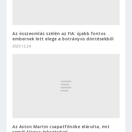
Az összeomlás szélén az FIA: újabb fontos
embernek lett elege a botrányos döntésekből
2023.12.24.
Az Aston Martin csapatfőnöke elárulta, mit
remél Alonso érkezésével