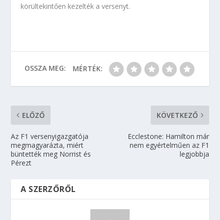
körültekintően kezelték a versenyt.
OSSZA MEG:
MÉRTÉK:
ELŐZŐ
KÖVETKEZŐ
Az F1 versenyigazgatója
Ecclestone: Hamilton már
megmagyarázta, miért
nem egyértelműen az F1
büntették meg Norrist és
legjobbja
Pérezt
A SZERZŐRŐL