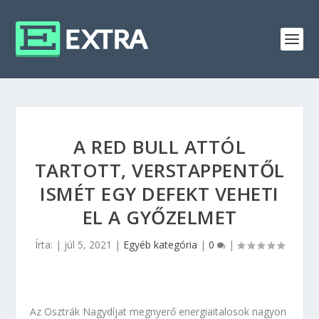
A RED BULL ATTÓL
TARTOTT, VERSTAPPENTŐL
ISMÉT EGY DEFEKT VEHETI
EL A GYŐZELMET
Írta:
|
júl 5, 2021
|
Egyéb kategória
|
0
|
Az Osztrák Nagydíjat megnyerő energiaitalosok nagyon