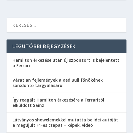
LEGUTÓBBI BEJEGYZÉSEK
Hamilton érkezése után új szponzort is bejelentett
a Ferrari
Váratlan fejlemények a Red Bull főnökének
sorsdöntő tárgyalásáról
Így reagált Hamilton érkezésére a Ferraritól
elküldött Sainz
Látványos showelemekkel mutatta be idei autóját
a megújult F1-es csapat – képek, videó