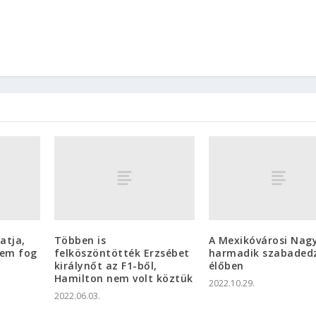
atja,
Többen is
A Mexikóvárosi Nagy
nem fog
felköszöntötték Erzsébet
harmadik szabaded
királynőt az F1-ből,
élőben
Hamilton nem volt köztük
2022.10.29.
2022.06.03.