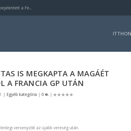
ejelentett a Fe...
ITTHO
TAS IS MEGKAPTA A MAGÁÉT
L A FRANCIA GP UTÁN
1
|
Egyéb kategória
|
0
|
enlegi versenyzőit az újabb vereség után.