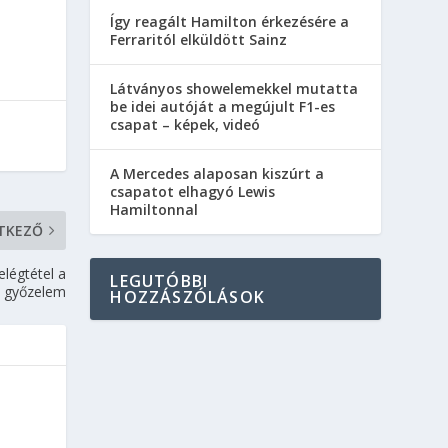
Így reagált Hamilton érkezésére a
Ferraritól elküldött Sainz
Látványos showelemekkel mutatta
be idei autóját a megújult F1-es
csapat – képek, videó
A Mercedes alaposan kiszúrt a
csapatot elhagyó Lewis
Hamiltonnal
TKEZŐ
légtétel a
LEGUTÓBBI
győzelem
HOZZÁSZÓLÁSOK