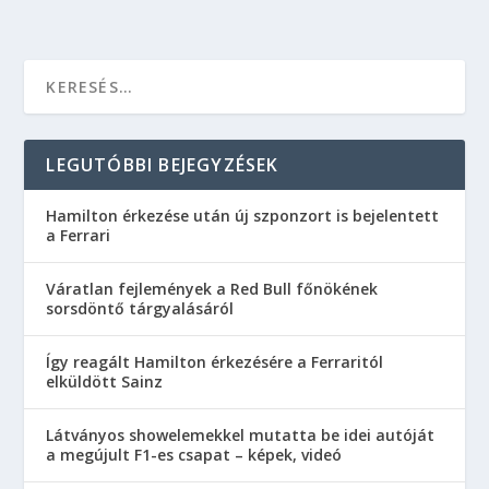
LEGUTÓBBI BEJEGYZÉSEK
Hamilton érkezése után új szponzort is bejelentett
a Ferrari
Váratlan fejlemények a Red Bull főnökének
sorsdöntő tárgyalásáról
Így reagált Hamilton érkezésére a Ferraritól
elküldött Sainz
Látványos showelemekkel mutatta be idei autóját
a megújult F1-es csapat – képek, videó