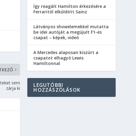
Így reagált Hamilton érkezésére a
Ferraritól elküldött Sainz
Látványos showelemekkel mutatta
be idei autóját a megújult F1-es
csapat – képek, videó
A Mercedes alaposan kiszúrt a
csapatot elhagyó Lewis
Hamiltonnal
TKEZŐ
seteket sem
LEGUTÓBBI
zárja ki
HOZZÁSZÓLÁSOK