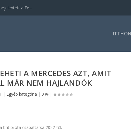
ejelentett a Fe...
ITTHO
HETI A MERCEDES AZT, AMIT
L MÁR NEM HAJLANDÓK
1
|
Egyéb kategória
|
0
|
 brit pilóta csapattársa 2022-től.