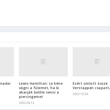
anadai
Lewis Hamilton: Le kéne
Ezért omlott össze
vágni a fülemet, ha ki
Verstappen csapatt
akarják belőle venni a
2023.10.26.
piercingemet
2022.04.13.