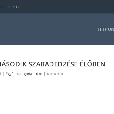
ejelentett a Fe...
ITTHO
MÁSODIK SZABADEDZÉSE ÉLŐBEN
1
|
Egyéb kategória
|
0
|