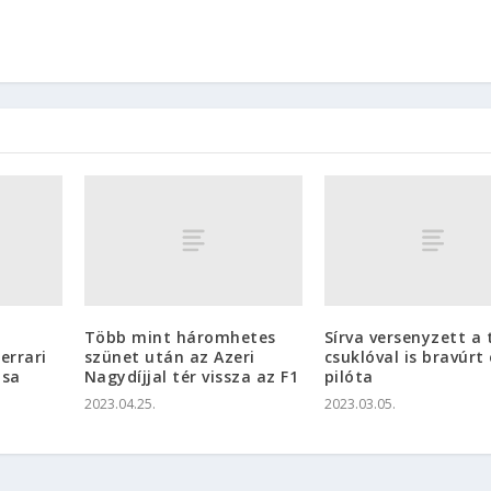
Több mint háromhetes
Sírva versenyzett a 
errari
szünet után az Azeri
csuklóval is bravúrt 
ása
Nagydíjjal tér vissza az F1
pilóta
2023.04.25.
2023.03.05.