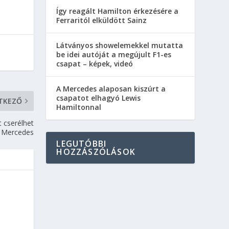
Így reagált Hamilton érkezésére a
Ferraritól elküldött Sainz
Látványos showelemekkel mutatta
be idei autóját a megújult F1-es
csapat – képek, videó
A Mercedes alaposan kiszúrt a
csapatot elhagyó Lewis
TKEZŐ
Hamiltonnal
t cserélhet
 Mercedes
LEGUTÓBBI
HOZZÁSZÓLÁSOK