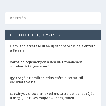
LEGUTÓBBI BEJEGYZÉSEK
Hamilton érkezése után új szponzort is bejelentett
a Ferrari
Váratlan fejlemények a Red Bull főnökének
sorsdöntő tárgyalásáról
Így reagált Hamilton érkezésére a Ferraritól
elküldött Sainz
Látványos showelemekkel mutatta be idei autóját
a megújult F1-es csapat – képek, videó