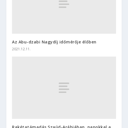
Az Abu-dzabi Nagydíj időmérője élőben
2021.12.11.
Rakétatámadás Szaúd-Arábiában, napokkal a