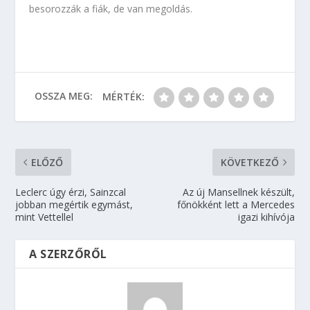
besorozzák a fiák, de van megoldás.
OSSZA MEG:
MÉRTÉK:
ELŐZŐ
KÖVETKEZŐ
Leclerc úgy érzi, Sainzcal
Az új Mansellnek készült,
jobban megértik egymást,
főnökként lett a Mercedes
mint Vettellel
igazi kihívója
A SZERZŐRŐL