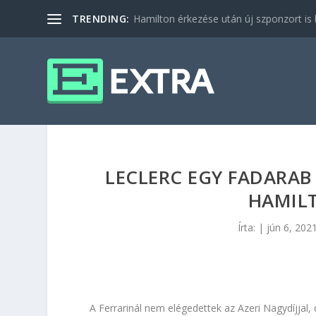
TRENDING:
Hamilton érkezése után új szponzort is b
LECLERC EGY FADARAB 
HAMIL
Írta:
|
jún 6, 202
A Ferrarinál nem elégedettek az Azeri Nagydíjjal,