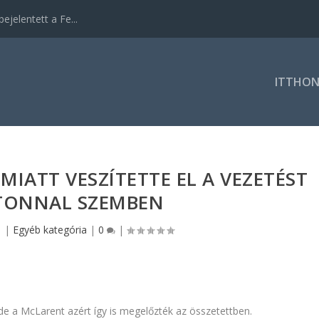
ejelentett a Fe...
ITTHO
MIATT VESZÍTETTE EL A VEZETÉST
TONNAL SZEMBEN
1
|
Egyéb kategória
|
0
|
 de a McLarent azért így is megelőzték az összetettben.