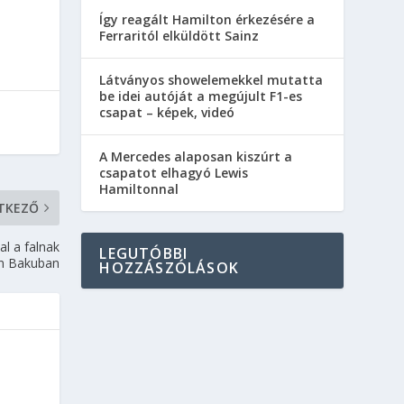
Így reagált Hamilton érkezésére a
Ferraritól elküldött Sainz
Látványos showelemekkel mutatta
be idei autóját a megújult F1-es
csapat – képek, videó
A Mercedes alaposan kiszúrt a
csapatot elhagyó Lewis
Hamiltonnal
TKEZŐ
l a falnak
LEGUTÓBBI
n Bakuban
HOZZÁSZÓLÁSOK