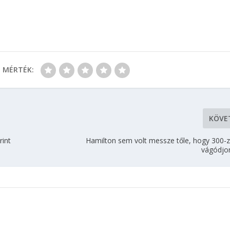
MÉRTÉK:
KÖVE
rint
Hamilton sem volt messze tőle, hogy 300-za
vágódjo