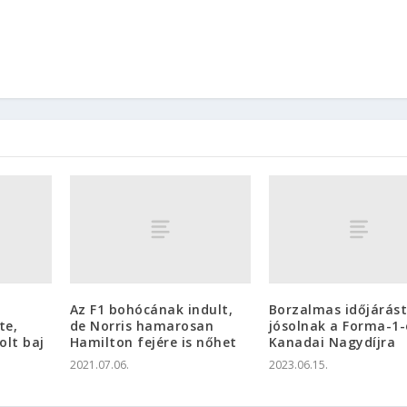
Az F1 bohócának indult,
Borzalmas időjárás
te,
de Norris hamarosan
jósolnak a Forma-1-
olt baj
Hamilton fejére is nőhet
Kanadai Nagydíjra
2021.07.06.
2023.06.15.