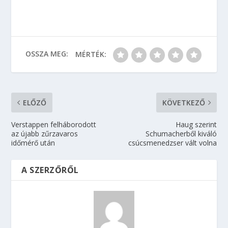
OSSZA MEG:
MÉRTÉK:
ELŐZŐ
KÖVETKEZŐ
Verstappen felháborodott
Haug szerint
az újabb zűrzavaros
Schumacherből kiváló
időmérő után
csúcsmenedzser vált volna
A SZERZŐRŐL