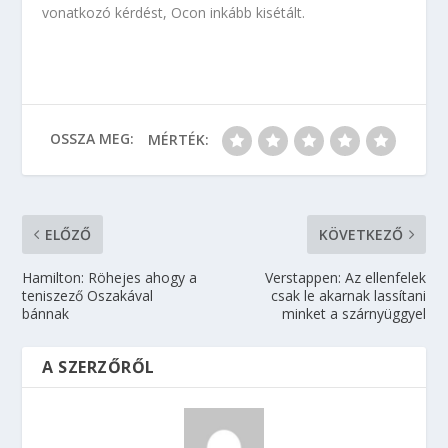
vonatkozó kérdést, Ocon inkább kisétált.
OSSZA MEG:
MÉRTÉK:
ELŐZŐ
KÖVETKEZŐ
Hamilton: Röhejes ahogy a
Verstappen: Az ellenfelek
teniszező Oszakával
csak le akarnak lassítani
bánnak
minket a szárnyüggyel
A SZERZŐRŐL