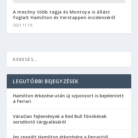
A mezőny több tagja és Montoya is állást
foglalt Hamilton és Verstappen incidenséről
2021.11.19.
LEGUTÓBBI BEJEGYZÉSEK
Hamilton érkezése után új szponzort is bejelentett
a Ferrari
Váratlan fejlemények a Red Bull főnökének
sorsdöntő tárgyalásáról
Így reagált Hamilton érkezésére a Ferraritól