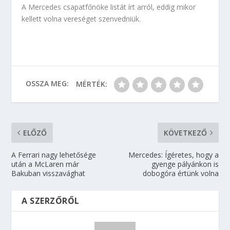
A Mercedes csapatfőnöke listát írt arról, eddig mikor
kellett volna vereséget szenvedniük.
OSSZA MEG:
MÉRTÉK:
ELŐZŐ
KÖVETKEZŐ
A Ferrari nagy lehetősége
Mercedes: Ígéretes, hogy a
után a McLaren már
gyenge pályánkon is
Bakuban visszavághat
dobogóra értünk volna
A SZERZŐRŐL