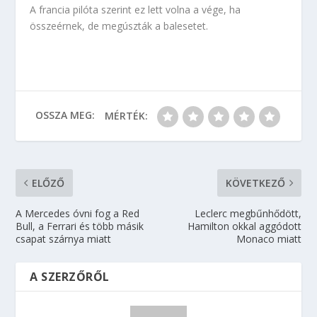
A francia pilóta szerint ez lett volna a vége, ha
összeérnek, de megúszták a balesetet.
OSSZA MEG:
MÉRTÉK:
ELŐZŐ
KÖVETKEZŐ
A Mercedes óvni fog a Red
Leclerc megbűnhődött,
Bull, a Ferrari és több másik
Hamilton okkal aggódott
csapat szárnya miatt
Monaco miatt
A SZERZŐRŐL