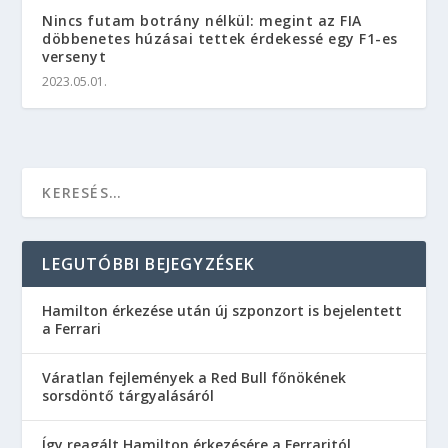
Nincs futam botrány nélkül: megint az FIA
döbbenetes húzásai tettek érdekessé egy F1-es
versenyt
2023.05.01.
LEGUTÓBBI BEJEGYZÉSEK
Hamilton érkezése után új szponzort is bejelentett
a Ferrari
Váratlan fejlemények a Red Bull főnökének
sorsdöntő tárgyalásáról
Így reagált Hamilton érkezésére a Ferraritól