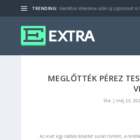
TRENDING:
Hamilton érkezése után új szponzort is b
MEGLŐTTÉK PÉREZ TE
V
Írta:
|
máj 23, 20
Az eset egy rablási kísérlet során történt, a rend