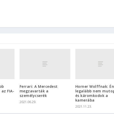
abb
Ferrari: A Mercedest
Horner Wolffnak: É
 az FIA-
megzavarták a
legalább nem muto
személycserék
és káromkodok a
kamerába
2021.06.29.
2021.11.23.