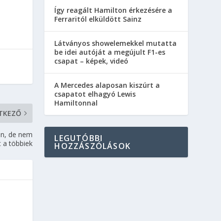
Így reagált Hamilton érkezésére a
Ferraritól elküldött Sainz
Látványos showelemekkel mutatta
be idei autóját a megújult F1-es
csapat – képek, videó
A Mercedes alaposan kiszúrt a
csapatot elhagyó Lewis
Hamiltonnal
TKEZŐ
án, de nem
LEGUTÓBBI
t a többiek
HOZZÁSZÓLÁSOK