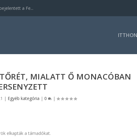
ejelentett a Fe...
ITTHO
STŐRÉT, MIALATT Ő MONACÓBAN
ERSENYZETT
21
|
Egyéb kategória
|
0
|
őrök elkapták a támadókat.