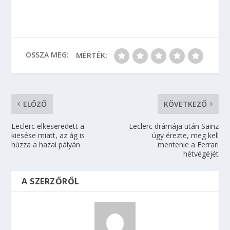
OSSZA MEG:
MÉRTÉK:
ELŐZŐ
KÖVETKEZŐ
Leclerc elkeseredett a
Leclerc drámája után Sainz
kiesése miatt, az ág is
úgy érezte, meg kell
húzza a hazai pályán
mentenie a Ferrari
hétvégéjét
A SZERZŐRŐL