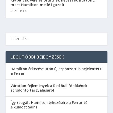
Kiabáltak vele és őrültnek nevezték Buttont,
mert Hamilton mellé igazolt
2021.08.17.
LEGUTÓBBI BEJEGYZÉSEK
Hamilton érkezése után új szponzort is bejelentett
a Ferrari
Váratlan fejlemények a Red Bull főnökének
sorsdöntő tárgyalásáról
Így reagált Hamilton érkezésére a Ferraritól
elküldött Sainz