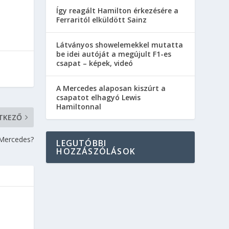
Így reagált Hamilton érkezésére a
Ferraritól elküldött Sainz
Látványos showelemekkel mutatta
be idei autóját a megújult F1-es
csapat – képek, videó
A Mercedes alaposan kiszúrt a
csapatot elhagyó Lewis
Hamiltonnal
TKEZŐ
a Mercedes?
LEGUTÓBBI
HOZZÁSZÓLÁSOK