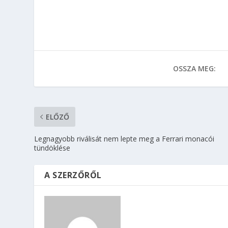
OSSZA MEG:
ELŐZŐ
Legnagyobb riválisát nem lepte meg a Ferrari monacói
tündöklése
A SZERZŐRŐL