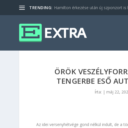
TRENDING:
Hamilton érkezése után új szponzort is b
ÖRÖK VESZÉLYFORR
TENGERBE ESŐ AU
Írta:
|
máj 22, 20
Az idei versenyhétvége gond nélkül indult, de a 