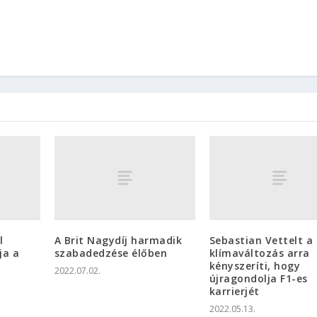
l
A Brit Nagydíj harmadik
Sebastian Vettelt a
ja a
szabadedzése élőben
klímaváltozás arra
kényszeríti, hogy
2022.07.02.
újragondolja F1-es
karrierjét
2022.05.13.