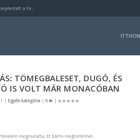
ejelentett a Fe...
ITTHO
ÁS: TÖMEGBALESET, DUGÓ, ÉS
TÓ IS VOLT MÁR MONACÓBAN
21
|
Egyéb kategória
|
0
|
történelem megmutatta, itt bármi megtörténhet.