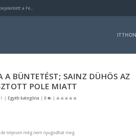
ejelentett a Fe...
ITTHO
 A BÜNTETÉST; SAINZ DÜHÖS AZ
SZTOTT POLE MIATT
21
|
Egyéb kategória
|
0
|
ón, de teljesen még nem nyugodhat meg.