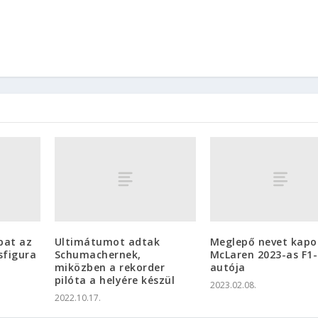
pat az
Ultimátumot adtak
Meglepő nevet kapo
sfigura
Schumachernek,
McLaren 2023-as F1-
miközben a rekorder
autója
pilóta a helyére készül
2023.02.08.
2022.10.17.