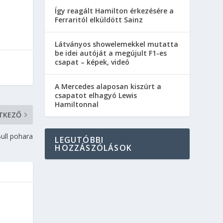
Így reagált Hamilton érkezésére a
Ferraritól elküldött Sainz
Látványos showelemekkel mutatta
be idei autóját a megújult F1-es
csapat – képek, videó
A Mercedes alaposan kiszúrt a
csapatot elhagyó Lewis
Hamiltonnal
TKEZŐ
Bull pohara
LEGUTÓBBI
HOZZÁSZÓLÁSOK