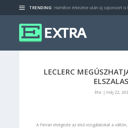
TRENDING:
Hamilton érkezése után új szponzort is b
LECLERC MEGÚSZHATJA
ELSZALA
Írta:
|
máj 22, 20
A Ferrari elvégezte az első vizsgálatokat a vált