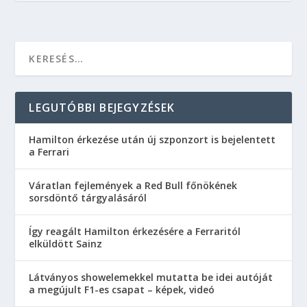
LEGUTÓBBI BEJEGYZÉSEK
Hamilton érkezése után új szponzort is bejelentett
a Ferrari
Váratlan fejlemények a Red Bull főnökének
sorsdöntő tárgyalásáról
Így reagált Hamilton érkezésére a Ferraritól
elküldött Sainz
Látványos showelemekkel mutatta be idei autóját
a megújult F1-es csapat – képek, videó